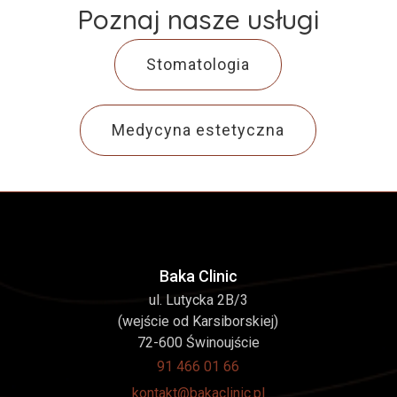
Poznaj nasze usługi
Stomatologia
Medycyna estetyczna
Baka Clinic
ul. Lutycka 2B/3
(wejście od Karsiborskiej)
72-600 Świnoujście
91 466 01 66
kontakt@bakaclinic.pl