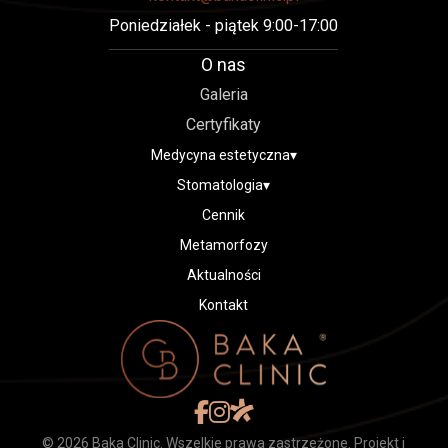
Poniedziałek - piątek 9:00-17:00
O nas
O nas
Galeria
Galeria
Certyfikaty
Zespół
Medycyna estetyczna
▾
Certyfikaty
Stomatologia
▾
Stomatologia
Cennik
Implanty zębowe
Metamorfozy
Licówki pełnoceramiczne
Aktualności
Licówki kompozytowe – Bonding
Kontakt
Medycyna estetyczna
Powiększanie ust
Mezoterapia igłowa
Cennik
Metamorfozy
© 2026 Baka Clinic. Wszelkie prawa zastrzeżone. Projekt i