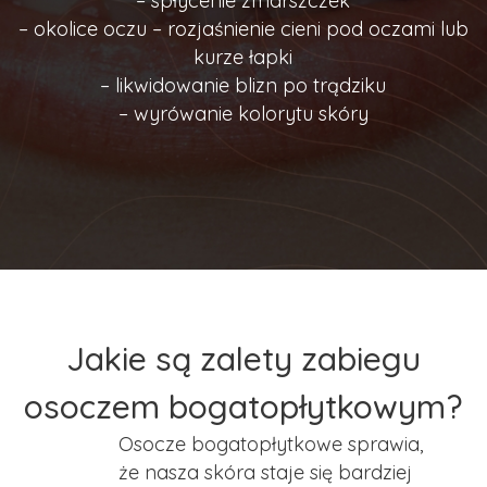
– spłycenie zmarszczek
– okolice oczu – rozjaśnienie cieni pod oczami lub
kurze łapki
– likwidowanie blizn po trądziku
– wyrówanie kolorytu skóry
Jakie są zalety zabiegu
osoczem bogatopłytkowym?
Osocze bogatopłytkowe sprawia,
że nasza skóra staje się bardziej