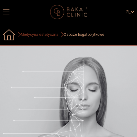
PL
Medycyna estetyczna
Osocze bogatopłytkowe